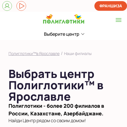
ФРАНШИЗА
Выберите центр
Выберите центр
на Батова
/
Полиглотики™в Ярославле
Наши филиалы
на Володарского
Выбрать центр
Показать на карте
Полиглотики™ в
Выбрать другой город
Ярославле
Полиглотики - более 200 филиалов в
России, Казахстане, Азербайджане.
Найди Центр рядом со своим домом!