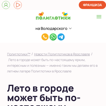
ФРАНШИЗА
на Володарского
Выберите центр
8(965)726-
на Батова
30-
на Володарского
44
/
/
Полиглотики™
Новости Полиглотиков в Ярославле
Показать на карте
Лето в городе может быть по-настоящему ярким,
интересным и полезным — именно таким мы делаем его в
Выбрать другой город
летнем лагере Полиглотики в Ярославле
Лето в городе
может быть по-