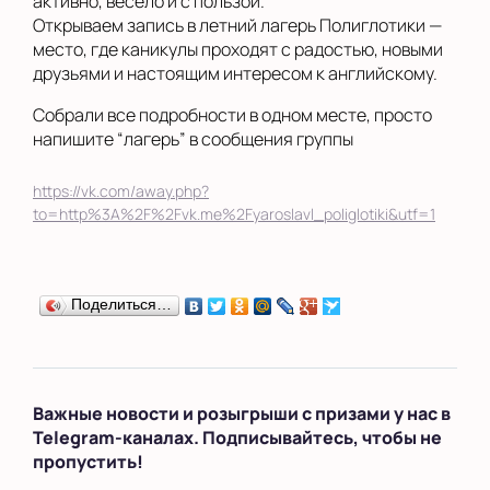
активно, весело и с пользой.
Открываем запись в летний лагерь Полиглотики —
место, где каникулы проходят с радостью, новыми
друзьями и настоящим интересом к английскому.
Собрали все подробности в одном месте, просто
напишите “лагерь” в сообщения группы
https://vk.com/away.php?
to=http%3A%2F%2Fvk.me%2Fyaroslavl_poliglotiki&utf=1
Поделиться…
Важные новости и розыгрыши с призами у нас в
Telegram-каналах. Подписывайтесь, чтобы не
пропустить!