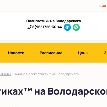
Гимн
Полиглотики на Володарского
8(965)726-30-44
Новости
Расписание
Цены
З
/
Отзывы
Анна о Полиглотиках™ на Володарского
тиках™ на Володарско