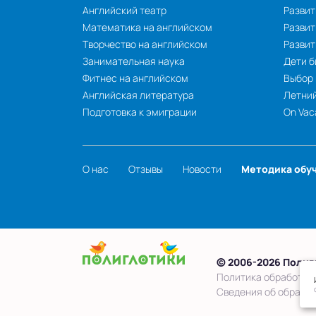
Английский театр
Развит
Математика на английском
Развит
Творчество на английском
Разви
Занимательная наука
Дети б
Фитнес на английском
Выбор
Английская литература
Летний
Подготовка к эмиграции
On Vac
О нас
Отзывы
Новости
Методика обу
© 2006-2026 Полиг
Политика обработки
Сведения об образо