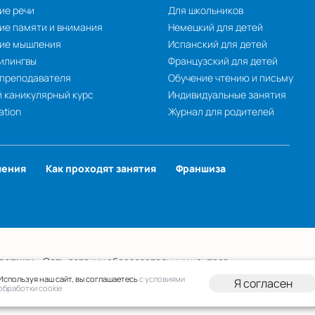
ие речи
Для школьников
ие памяти и внимания
Немецкий для детей
тие мышления
Испанский для детей
илингвы
Французский для детей
 преподавателя
Обучение чтению и письму
 каникулярный курс
Индивидуальные занятия
ation
Журнал для родителей
чения
Как проходят занятия
Франшиза
лотики
- Сеть детских образовательных центров.
 персональных данных
Публичная оферта
Используя наш сайт, вы соглашаетесь
с условиями
Я согласен
обработки cookie
вательной организации