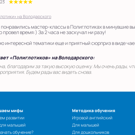
023
лотики» на Володарского
 понравились мастер-классы в Полиглотиках в минувшие вы
 провел время:) За 2 часа не заскучал ни разу!
о интересной тематики еще и приятный сюрприз в виде чаеп
вет «Полиглотиков» на Володарского:
на, благодарим за такую высокую оценку. Мы очень рады, ч
роприятия. Будем рады вас видеть снова.
шаем мифы
Методика обучения
ем развитии
Игровой английский
 для малышей
Для малышей
начать обучение?
Для дошкольников