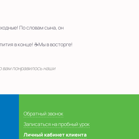
ходные! По словам сына, он
ития в конце! ☕️Мы в восторге!
то вам понравилось наши
Обратный звонок
Записаться на пробный урок
Личный кабинет клиента