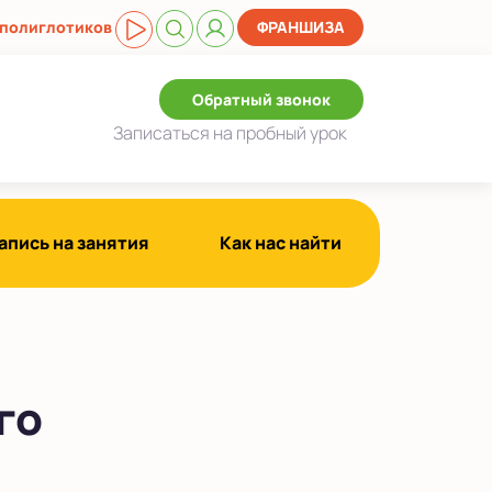
 полиглотиков
ФРАНШИЗА
Обратный звонок
Записаться
на пробный урок
апись на занятия
Как нас найти
го