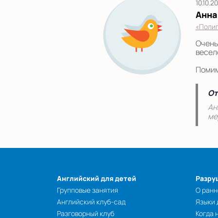
10.10.2
Анна
«Полиг
Очень
весело
Помим
От
Ан
ме
Английский для детей
Разру
Групповые занятия
О ранн
Английский клуб-сад
Языки
Разговорный клуб
Когда 